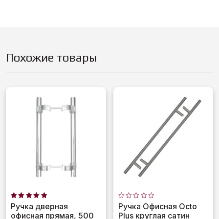
Похожие товары
Оценка
Оценка
Ручка дверная
Ручка Офисная Octo
5.00
0
офисная прямая, 500
Plus круглая сатин
из 5
из