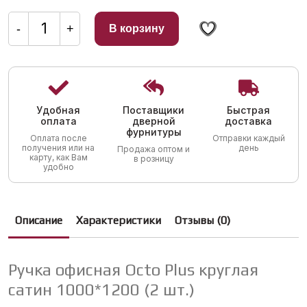
Количество
товара
-
+
В корзину
Ручка
офисная
Octo
Plus
круглая
сатин
1000*1200
(2
Удобная
Поставщики
Быстрая
шт.)
оплата
дверной
доставка
фурнитуры
Оплата после
Отправки каждый
получения или на
день
Продажа оптом и
карту, как Вам
в розницу
удобно
Описание
Характеристики
Отзывы (0)
Ручка офисная Octo Plus круглая
сатин 1000*1200 (2 шт.)