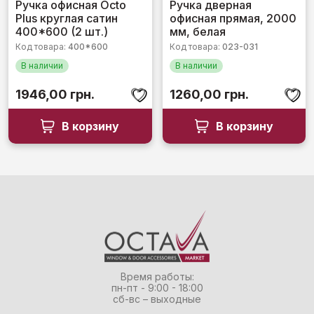
Оценка
Оценка
Ручка офисная Octo
Ручка дверная
0
0
Plus круглая сатин
офисная прямая, 2000
из
из
5
5
400*600 (2 шт.)
мм, белая
Код товара:
400*600
Код товара:
023-031
В наличии
В наличии
1946,00
грн.
1260,00
грн.
В корзину
В корзину
Время работы:
пн-пт - 9:00 - 18:00
сб-вс – выходные