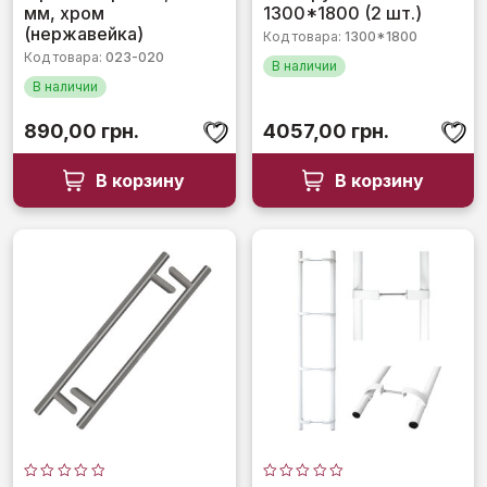
5
мм, хром
1300*1800 (2 шт.)
(нержавейка)
Код товара:
1300*1800
Код товара:
023-020
В наличии
В наличии
890,00
грн.
4057,00
грн.
В корзину
В корзину