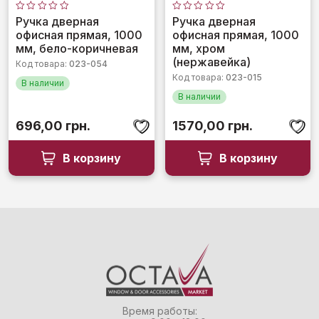
Оценка
Оценка
Ручка дверная
Ручка дверная
0
0
офисная прямая, 1000
офисная прямая, 1000
из
из
5
5
мм, бело-коричневая
мм, хром
(нержавейка)
Код товара:
023-054
Код товара:
023-015
В наличии
В наличии
696,00
грн.
1570,00
грн.
В корзину
В корзину
Время работы: