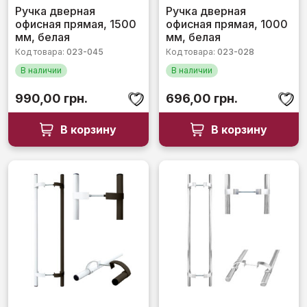
Оценка
Оценка
Ручка дверная
Ручка дверная
0
0
офисная прямая, 1500
офисная прямая, 1000
из
из
5
5
мм, белая
мм, белая
Код товара:
023-045
Код товара:
023-028
В наличии
В наличии
990,00
грн.
696,00
грн.
В корзину
В корзину