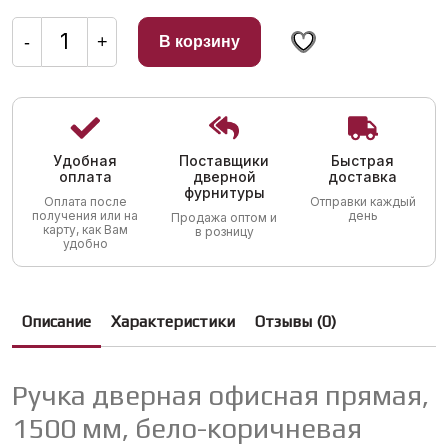
Количество
товара
-
+
В корзину
Ручка
дверная
офисная
прямая,
1500
мм,
бело-
коричневая
Удобная
Поставщики
Быстрая
оплата
дверной
доставка
фурнитуры
Оплата после
Отправки каждый
получения или на
день
Продажа оптом и
карту, как Вам
в розницу
удобно
Описание
Характеристики
Отзывы (0)
Ручка дверная офисная прямая,
1500 мм, бело-коричневая