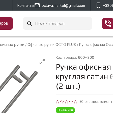
Контакты
octava.market@gmail.com
+380
Поиск
товаров
аров
фисные ручки
/
Офисные ручки OCTO PLUS
/
Ручка офисная Octo
Код товара:
600*800
Ручка офисная 
круглая сатин
(2 шт.)
(
0
отзывов клиент
Оценка
В наличии
0