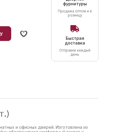
фурнитуры
Продажа оптом и в
розницу
у
Быстрая
доставка
Отправки каждый
день
т.)
натных и офисных дверей. Изготовлена из
айну обеспечивает комфортный захват и