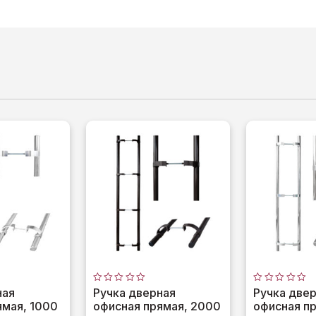
Оценка
Оценка
ная
Ручка дверная
Ручка две
0
0
ямая, 1000
офисная прямая, 2000
офисная пр
из
из
5
5