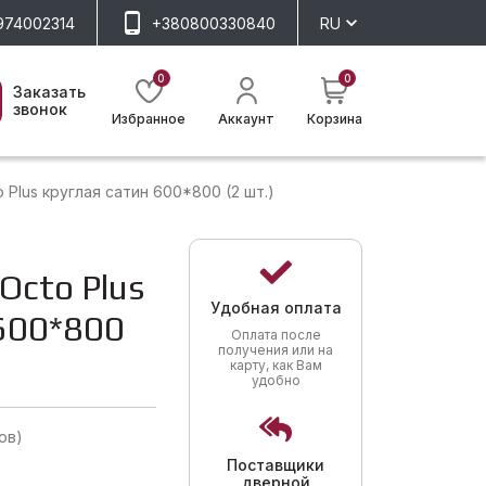
974002314
+380800330840
RU
0
0
Заказать
звонок
Избранное
Аккаунт
Корзина
 Plus круглая сатин 600*800 (2 шт.)
Octo Plus
Удобная оплата
 600*800
Оплата после
получения или на
карту, как Вам
удобно
ов)
Поставщики
дверной