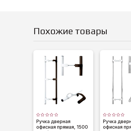
Похожие товары
Оценка
Оценка
Ручка дверная
Ручка двер
0
0
офисная прямая, 1500
офисная пр
из
из
5
5