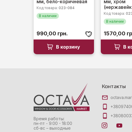
мм, бело-коричневая
мм, хром
(нержавейк
Код товара:
023-084
Код товара:
02
В наличии
В наличии
990,00
грн.
1570,00
гр
В корзину
В к
Контакты
octava.ma
+3809740
+3808003
Время работы:
пн-пт - 9:00 - 18:00
сб-вс – выходные