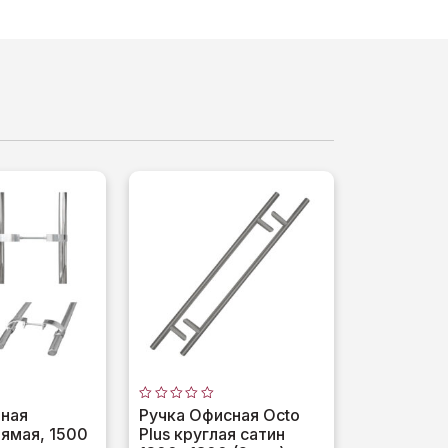
Оценка
рная
Ручка Офисная Octo
0
ямая, 1500
Plus круглая сатин
из
5