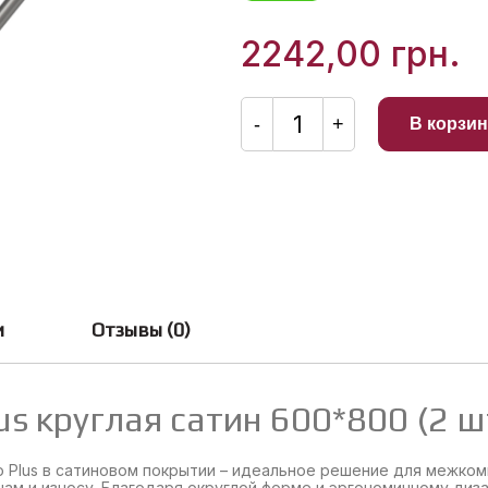
из
5
2242,00
грн.
Количество
товара
-
+
В корзин
Ручка
офисная
Octo
Plus
круглая
сатин
600*800
(2
шт.)
и
Отзывы (0)
us круглая сатин 600*800 (2 ш
o Plus в сатиновом покрытии – идеальное решение для межком
нам и износу. Благодаря округлой форме и эргономичному диз