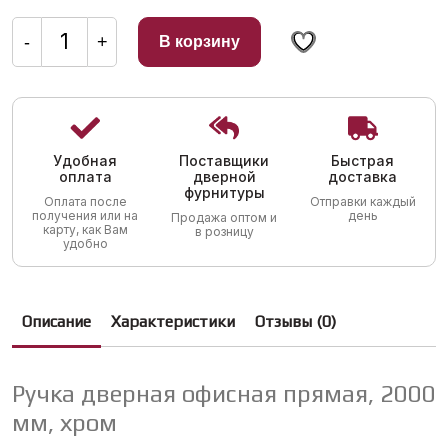
Количество
товара
-
+
В корзину
Ручка
дверная
офисная
прямая,
2000
мм,
хром
Удобная
Поставщики
Быстрая
оплата
дверной
доставка
фурнитуры
Оплата после
Отправки каждый
получения или на
день
Продажа оптом и
карту, как Вам
в розницу
удобно
Описание
Характеристики
Отзывы (0)
Ручка дверная офисная прямая, 2000
мм, хром