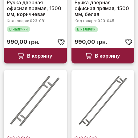
Оценка
Оценка
Ручка дверная
Ручка дверная
0
0
офисная прямая, 1500
офисная прямая, 1500
из
из
5
5
мм, коричневая
мм, белая
Код товара:
023-081
Код товара:
023-045
В наличии
В наличии
990,00
грн.
990,00
грн.
В корзину
В корзину