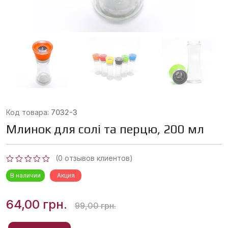
Код товара:
7032-3
Млинок для солі та перцю, 200 мл
(
0
отзывов клиентов)
Оценка
В наличии
Акция
0
из
5
Первоначальная
Текущая
64,00
грн.
99,00
грн.
цена
цена: