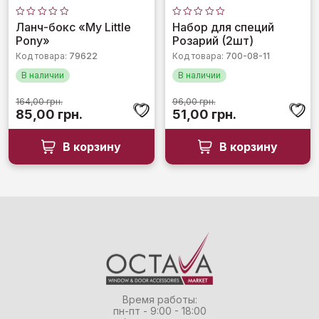
Оценка
Оценка
Ланч-бокс «My Little
Набор для специй
0
0
Pony»
Розарий (2шт)
из
из
5
5
Код товара:
79622
Код товара:
700-08-11
В наличии
В наличии
164,00
грн.
96,00
грн.
Первоначальная
Текущая
Первоначальная
Текущая
85,00
грн.
51,00
грн.
цена
цена:
цена
цена:
составляла
85,00 грн..
составляла
51,00 грн..
В корзину
В корзину
164,00 грн..
96,00 грн..
Время работы:
пн-пт - 9:00 - 18:00