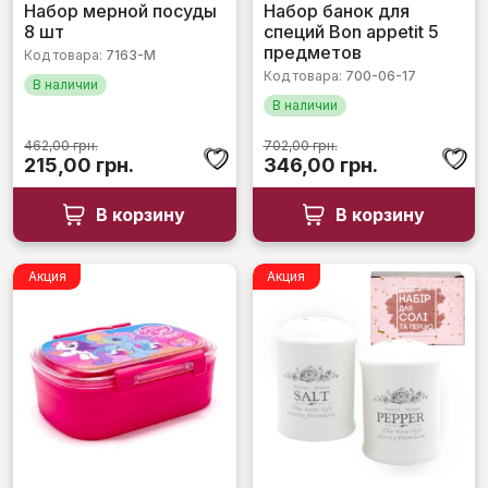
Оценка
Оценка
Набор мерной посуды
Набор банок для
0
0
8 шт
специй Bon appetit 5
из
из
5
5
предметов
Код товара:
7163-М
Код товара:
700-06-17
В наличии
В наличии
462,00
грн.
702,00
грн.
Первоначальная
Текущая
Первоначальная
Текущая
215,00
грн.
346,00
грн.
цена
цена:
цена
цена:
составляла
215,00 грн..
составляла
346,00 грн.
В корзину
В корзину
462,00 грн..
702,00 грн..
Акция
Акция