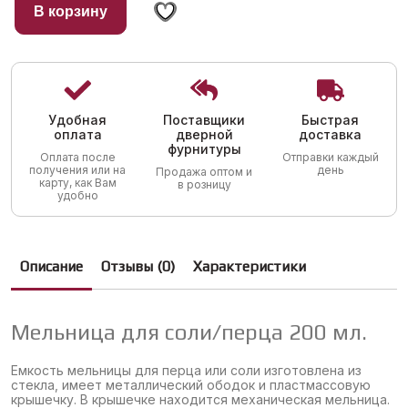
составляла
64,00 грн..
В корзину
99,00 грн..
Удобная
Поставщики
Быстрая
оплата
дверной
доставка
фурнитуры
Оплата после
Отправки каждый
получения или на
день
Продажа оптом и
карту, как Вам
в розницу
удобно
Описание
Отзывы (0)
Характеристики
Мельница для соли/перца 200 мл.
Емкость мельницы для перца или соли изготовлена из
стекла, имеет металлический ободок и пластмассовую
крышечку. В крышечке находится механическая мельница.