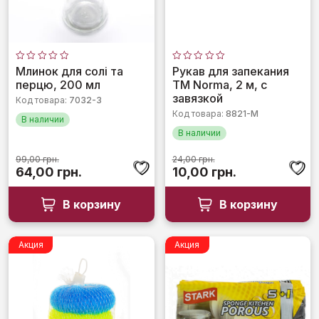
Оценка
Оценка
Млинок для солі та
Рукав для запекания
0
0
перцю, 200 мл
TM Norma, 2 м, с
из
из
5
5
завязкой
Код товара:
7032-3
Код товара:
8821-М
В наличии
В наличии
99,00
грн.
24,00
грн.
Первоначальная
Текущая
Первоначальная
Текущая
64,00
грн.
10,00
грн.
цена
цена:
цена
цена:
составляла
64,00 грн..
составляла
10,00 грн..
В корзину
В корзину
99,00 грн..
24,00 грн..
Акция
Акция