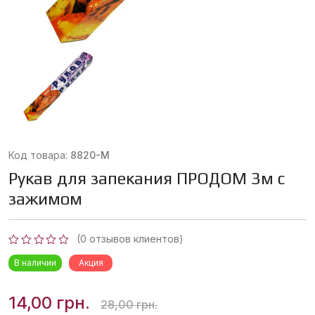
Код товара:
8820-М
Рукав для запекания ПРОДОМ 3м с
зажимом
(
0
отзывов клиентов)
Оценка
В наличии
Акция
0
из
5
Первоначальная
Текущая
14,00
грн.
28,00
грн.