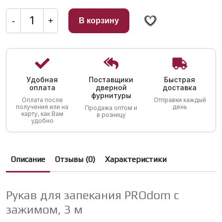
цена
цена:
Количество
составляла
14,00 грн..
товара
-
+
В корзину
Рукав
28,00 грн..
для
запекания
ПРОДОМ
3м
с
зажимом
Удобная
Поставщики
Быстрая
оплата
дверной
доставка
фурнитуры
Оплата после
Отправки каждый
получения или на
день
Продажа оптом и
карту, как Вам
в розницу
удобно
Описание
Отзывы (0)
Характеристики
Рукав для запекания PROdom с
зажимом, 3 м