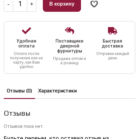
составляла
109,00 грн..
товара
-
+
В корзину
Сахарница
210,00 грн..
Флайс
ложкой,
520
мл
Удобная
Поставщики
Быстрая
оплата
дверной
доставка
фурнитуры
Оплата после
Отправки каждый
получения или на
день
Продажа оптом и
карту, как Вам
в розницу
удобно
Отзывы (0)
Характеристики
Отзывы
Отзывов пока нет.
Будьте первым, кто оставил отзыв на