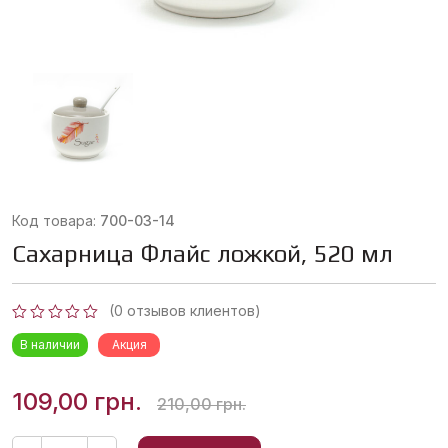
Код товара:
700-03-14
Сахарница Флайс ложкой, 520 мл
(
0
отзывов клиентов)
Оценка
В наличии
Акция
0
из
5
Первоначальная
Текущая
109,00
грн.
210,00
грн.
цена
цена:
Количество