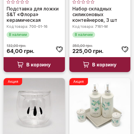
Оценка
Оценка
Подставка для ложки
Набор складных
0
0
S&T «Флора»
силиконовых
из
из
5
5
керамическая
контейнеров, 3 шт
Код товара:
700-01-16
Код товара:
7161-М
В наличии
В наличии
132,00
грн.
350,00
грн.
Первоначальная
Текущая
Первоначальная
Текущая
64,00
грн.
225,00
грн.
цена
цена:
цена
цена:
составляла
64,00 грн..
составляла
225,00 грн.
В корзину
В корзину
132,00 грн..
350,00 грн..
Акция
Акция