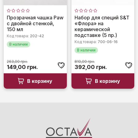
Оценка
Оценка
Прозрачная чашка Paw
Набор для специй S&T
0
0
с двойной стенкой,
«Флора» на
из
из
5
5
150 мл
керамической
подставке (5 пр.)
Код товара:
202-42
Код товара:
700-06-16
В наличии
В наличии
263,00
грн.
810,00
грн.
Первоначальная
Текущая
Первоначальная
Текущая
149,00
грн.
392,00
грн.
цена
цена:
цена
цена:
составляла
149,00 грн..
составляла
392,00 грн.
В корзину
В корзину
263,00 грн..
810,00 грн..