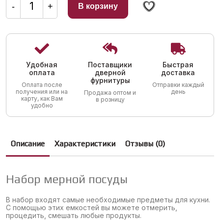
составляла
215,00 грн..
товара
-
+
В корзину
Набор
462,00 грн..
мерной
посуды
8
шт
Удобная
Поставщики
Быстрая
оплата
дверной
доставка
фурнитуры
Оплата после
Отправки каждый
получения или на
день
Продажа оптом и
карту, как Вам
в розницу
удобно
Описание
Характеристики
Отзывы (0)
Набор мерной посуды
В набор входят самые необходимые предметы для кухни.
С помощью этих емкостей вы можете отмерить,
процедить, смешать любые продукты.