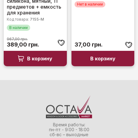
силикона, мятный, 11
Нет в наличии
предметов + емкость
для хранения
Код товара:
7155-М
В наличии
967,00
грн.
Первоначальная
Текущая
389,00
грн.
37,00
грн.
цена
цена:
составляла
389,00 грн..
В корзину
В корзину
967,00 грн..
Время работы:
пн-пт - 9:00 - 18:00
сб-вс – выходные