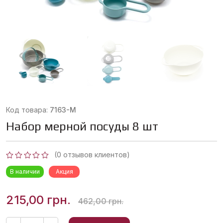
Код товара:
7163-М
Набор мерной посуды 8 шт
(
0
отзывов клиентов)
Оценка
В наличии
Акция
0
из
5
Первоначальная
Текущая
215,00
грн.
462,00
грн.
цена
цена:
Количество