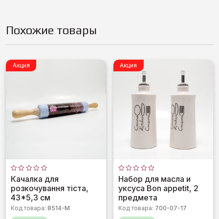
Похожие товары
Акция
Акция
Оценка
Оценка
Качалка для
Набор для масла и
0
0
розкочування тіста,
уксуса Bon appetit, 2
из
из
5
5
43*5,3 см
предмета
Код товара:
8514-М
Код товара:
700-07-17