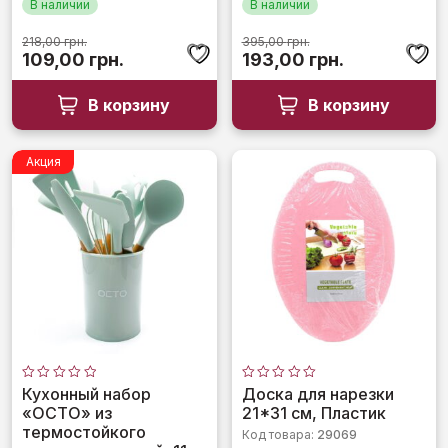
В наличии
В наличии
218,00
грн.
395,00
грн.
Первоначальная
Текущая
Первоначальная
Текущая
109,00
грн.
193,00
грн.
цена
цена:
цена
цена:
составляла
109,00 грн..
составляла
193,00 грн.
В корзину
В корзину
218,00 грн..
395,00 грн..
Акция
Оценка
Оценка
Кухонный набор
Доска для нарезки
0
0
«OCTO» из
21*31 см, Пластик
из
из
5
5
термостойкого
Код товара:
29069