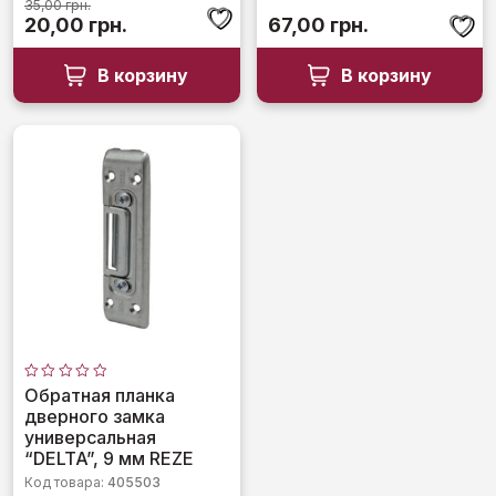
35,00
грн.
Первоначальная
Текущая
20,00
грн.
67,00
грн.
цена
цена:
составляла
20,00 грн..
В корзину
В корзину
35,00 грн..
Оценка
Обратная планка
0
дверного замка
из
5
универсальная
“DELTA”, 9 мм REZE
Код товара:
405503