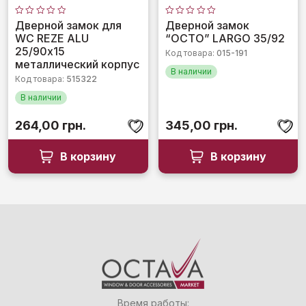
Оценка
Оценка
Дверной замок для
Дверной замок
0
0
WC REZE ALU
“OCTO” LARGO 35/92
из
из
5
5
25/90х15
Код товара:
015-191
металлический корпус
В наличии
Код товара:
515322
В наличии
264,00
грн.
345,00
грн.
В корзину
В корзину
Время работы: