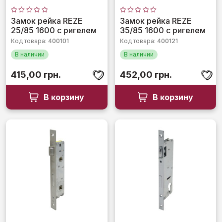
Оценка
Оценка
Замок рейка REZE
Замок рейка REZE
0
0
25/85 1600 с ригелем
35/85 1600 с ригелем
из
из
5
5
Код товара:
400101
Код товара:
400121
В наличии
В наличии
415,00
грн.
452,00
грн.
В корзину
В корзину