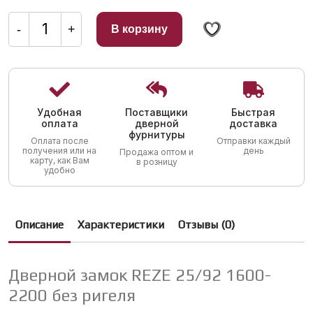
Количество
товара
-
+
В корзину
Дверной
замок
REZE
25/92
1600-
2200
без
ригеля
Удобная
Поставщики
Быстрая
оплата
дверной
доставка
фурнитуры
Оплата после
Отправки каждый
получения или на
день
Продажа оптом и
карту, как Вам
в розницу
удобно
Описание
Характеристики
Отзывы (0)
Дверной замок REZE 25/92 1600-
2200 без ригеля