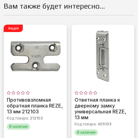
Вам также будет интересно…
Акция
Оценка
Оценка
Противовзломная
Ответная планка к
0
0
обратная планка REZE,
дверному замку
из
из
5
5
13 мм 212103
универсальная REZE,
13 мм
Код товара:
212103
Код товара:
405103
В наличии
В наличии