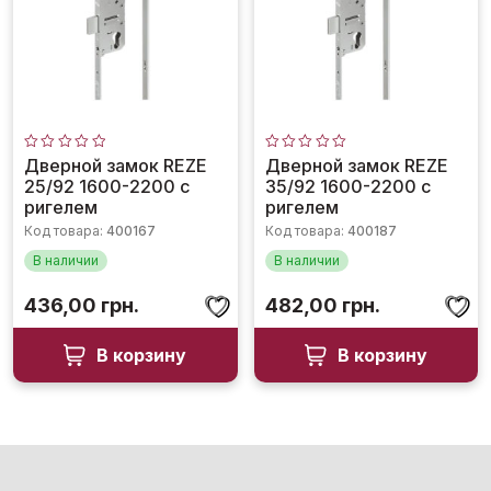
Оценка
Оценка
Дверной замок REZE
Дверной замок REZE
0
0
25/92 1600-2200 с
35/92 1600-2200 с
из
из
5
5
ригелем
ригелем
Код товара:
400167
Код товара:
400187
В наличии
В наличии
436,00
грн.
482,00
грн.
В корзину
В корзину