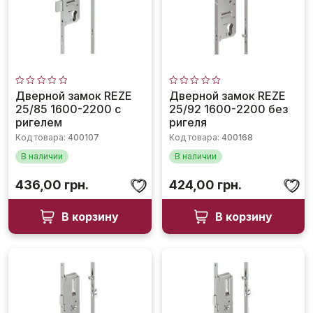
Оценка
Оценка
Дверной замок REZE
Дверной замок REZE
0
0
25/85 1600-2200 с
25/92 1600-2200 без
из
из
5
5
ригелем
ригеля
Код товара:
400107
Код товара:
400168
В наличии
В наличии
436,00
грн.
424,00
грн.
В корзину
В корзину