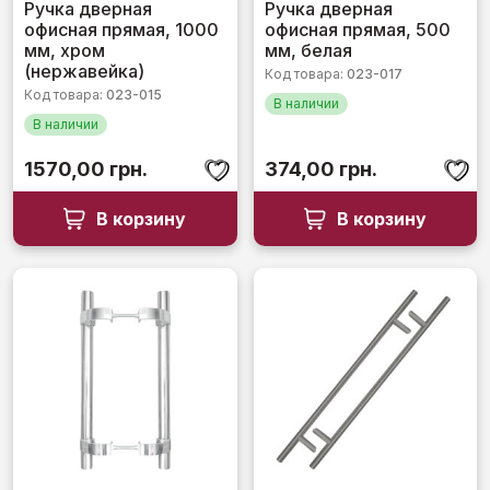
Оценка
Оценка
Ручка дверная
Ручка дверная
0
0
офисная прямая, 1000
офисная прямая, 500
из
из
5
5
мм, хром
мм, белая
(нержавейка)
Код товара:
023-017
Код товара:
023-015
В наличии
В наличии
1570,00
грн.
374,00
грн.
В корзину
В корзину