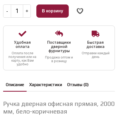
Количество
товара
-
+
В корзину
Ручка
дверная
офисная
прямая,
2000
мм,
бело-
коричневая
Удобная
Поставщики
Быстрая
оплата
дверной
доставка
фурнитуры
Оплата после
Отправки каждый
получения или на
день
Продажа оптом и
карту, как Вам
в розницу
удобно
Описание
Характеристики
Отзывы (0)
Ручка дверная офисная прямая, 2000
мм, бело-коричневая