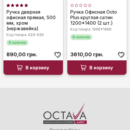
Оценка
Оценка
Ручка дверная
Ручка Офисная Octo
5.00
0
офисная прямая, 500
Plus круглая сатин
из 5
из
5
мм, хром
1200*1400 (2 шт.)
(нержавейка)
Код товара:
1200*1400
Код товара:
023-020
В наличии
В наличии
890,00
грн.
3610,00
грн.
В корзину
В корзину
Время работы: