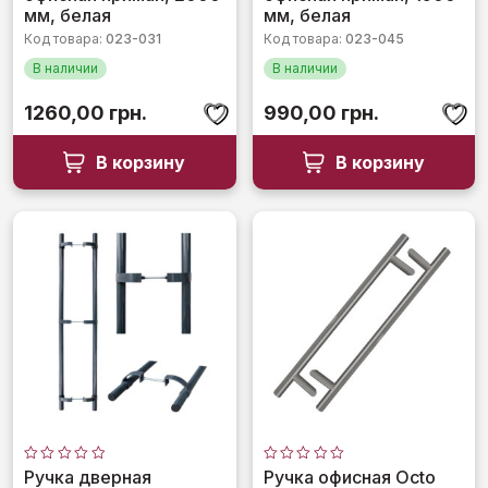
5
5
мм, белая
мм, белая
Код товара:
023-031
Код товара:
023-045
В наличии
В наличии
1260,00
грн.
990,00
грн.
В корзину
В корзину
Оценка
Оценка
Ручка дверная
Ручка офисная Octo
0
0