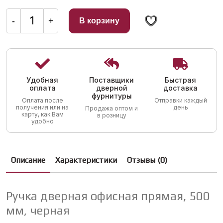
Количество
товара
-
+
В корзину
Ручка
дверная
офисная
прямая,
500
мм,
черная
Удобная
Поставщики
Быстрая
оплата
дверной
доставка
фурнитуры
Оплата после
Отправки каждый
получения или на
день
Продажа оптом и
карту, как Вам
в розницу
удобно
Описание
Характеристики
Отзывы (0)
Ручка дверная офисная прямая, 500
мм, черная