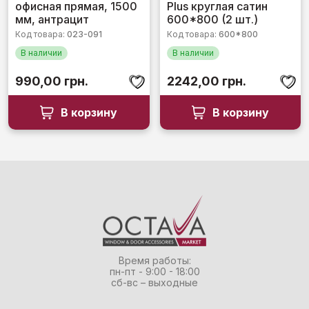
офисная прямая, 1500
Plus круглая сатин
из
из
5
5
мм, антрацит
600*800 (2 шт.)
Код товара:
023-091
Код товара:
600*800
В наличии
В наличии
990,00
грн.
2242,00
грн.
В корзину
В корзину
Время работы:
пн-пт - 9:00 - 18:00
сб-вс – выходные