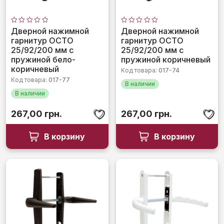
Оценка
Оценка
Дверной нажимной
Дверной нажимной
0
0
гарнитур OCTO
гарнитур OCTO
из
из
5
5
25/92/200 мм с
25/92/200 мм с
пружиной бело-
пружиной коричневый
коричневый
Код товара:
017-74
Код товара:
017-77
В наличии
В наличии
267,00
грн.
267,00
грн.
В корзину
В корзину