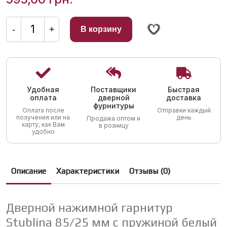
Количество
товара
-
+
В корзину
Дверной
нажимной
гарнитур
Stublina
85/25
мм
с
пружиной
Удобная
Поставщики
Быстрая
белый
оплата
дверной
доставка
фурнитуры
Оплата после
Отправки каждый
получения или на
день
Продажа оптом и
карту, как Вам
в розницу
удобно
Описание
Характеристики
Отзывы (0)
Дверной нажимной гарнитур
Stublina 85/25 мм с пружиной белый