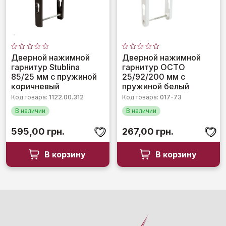
Оценка
Оценка
Дверной нажимной
Дверной нажимной
0
0
гарнитур Stublina
гарнитур OCTO
из
из
5
5
85/25 мм с пружиной
25/92/200 мм с
коричневый
пружиной белый
Код товара:
1122.00.312
Код товара:
017-73
В наличии
В наличии
595,00
грн.
267,00
грн.
В корзину
В корзину