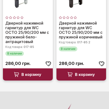
Оценка
Оценка
Дверной нажимной
Дверной нажимной
0
0
гарнитур для WC
гарнитур для WC
из
из
5
5
OCTO 25/90/200 мм с
OCTO 25/90/200 мм с
пружиной бело-
пружиной коричневый
антрацитовый
Код товара:
017-85 2
Код товара:
017-85
В наличии
В наличии
286,00
грн.
286,00
грн.
В корзину
В корзину