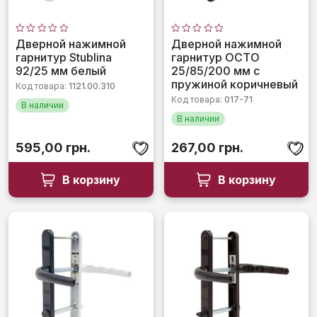
Оценка
Оценка
Дверной нажимной
Дверной нажимной
0
0
гарнитур Stublina
гарнитур OCTO
из
из
5
5
92/25 мм белый
25/85/200 мм с
пружиной коричневый
Код товара:
1121.00.310
Код товара:
017-71
В наличии
В наличии
595,00
грн.
267,00
грн.
В корзину
В корзину