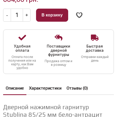
Количество
товара
-
+
В корзину
Дверной
нажимной
гарнитур
Stublina
85/25
мм
бело-
антрацит
Удобная
Поставщики
Быстрая
оплата
дверной
доставка
фурнитуры
Оплата после
Отправки каждый
получения или на
день
Продажа оптом и
карту, как Вам
в розницу
удобно
Описание
Характеристики
Отзывы (0)
Дверной нажимной гарнитур
Stublina 85/25 мм бело-антрацит