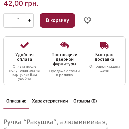
42,00
грн.
Количество
товара
-
+
В корзину
Ручка
"Ракушка",
алюминиевая,
белая,
для
металлопластиковой
двери,
8
Удобная
Поставщики
Быстрая
см
оплата
дверной
доставка
фурнитуры
Оплата после
Отправки каждый
получения или на
день
Продажа оптом и
карту, как Вам
в розницу
удобно
Описание
Характеристики
Отзывы (0)
Ручка “Ракушка”, алюминиевая,