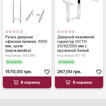
Оценка
Оценка
Ручка дверная
Дверной нажимной
0
0
офисная прямая, 1000
гарнитур OCTO
из
из
5
5
мм, хром
25/92/200 мм с
(нержавейка)
пружиной белый
Код товара:
023-015
Код товара:
017-73
В наличии
В наличии
1570,00
грн.
267,00
грн.
В корзину
В корзину