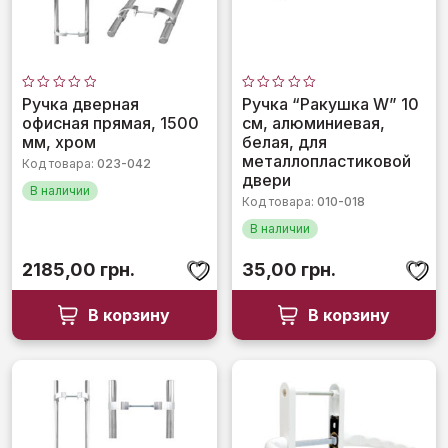
Оценка
Оценка
Ручка дверная
Ручка “Ракушка W” 10
0
0
офисная прямая, 1500
см, алюминиевая,
из
из
5
5
мм, хром
белая, для
металлопластиковой
Код товара:
023-042
двери
В наличии
Код товара:
010-018
В наличии
2185,00
грн.
35,00
грн.
В корзину
В корзину