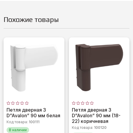
Похожие товары
Оценка
Оценка
Петля дверная 3
Петля дверная 3
0
0
D”Avalon” 90 мм белая
D”Avalon” 90 мм (18-
из
из
5
5
22) коричневая
Код товара:
100111
Код товара:
100120
В наличии