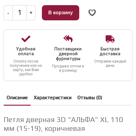
Количество
товара
-
+
В корзину
Петля
дверная
3D
"АЛЬФА"
XL
110
мм
(15-
Удобная
Поставщики
Быстрая
19),
коричневая
оплата
дверной
доставка
фурнитуры
Оплата после
Отправки каждый
получения или на
день
Продажа оптом и
карту, как Вам
в розницу
удобно
Описание
Характеристики
Отзывы (0)
Петля дверная 3D “АЛЬФА” XL 110
мм (15-19), коричневая