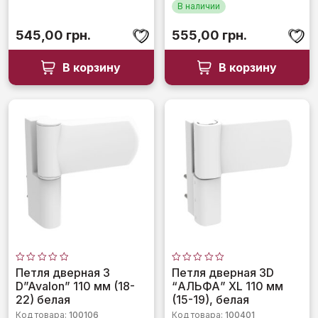
В наличии
545,00
грн.
555,00
грн.
В корзину
В корзину
Оценка
Оценка
Петля дверная 3
Петля дверная 3D
0
0
D”Avalon” 110 мм (18-
“АЛЬФА” XL 110 мм
из
из
5
5
22) белая
(15-19), белая
Код товара:
100106
Код товара:
100401