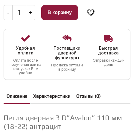
Количество
товара
-
+
В корзину
Петля
дверная
3
D"Avalon"
110
мм
(18-
22)
Удобная
Поставщики
Быстрая
антрацит
оплата
дверной
доставка
фурнитуры
Оплата после
Отправки каждый
получения или на
день
Продажа оптом и
карту, как Вам
в розницу
удобно
Описание
Характеристики
Отзывы (0)
Петля дверная 3 D”Avalon” 110 мм
(18-22) антрацит