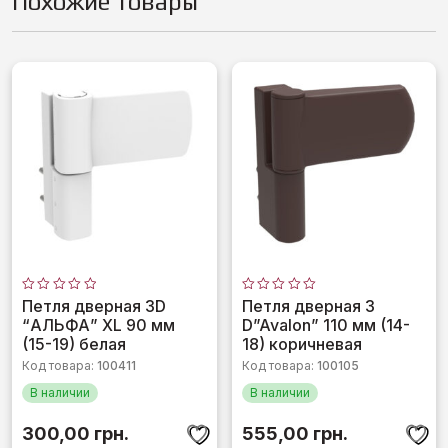
Похожие товары
Оценка
Оценка
Петля дверная 3D
Петля дверная 3
0
0
“АЛЬФА” XL 90 мм
D”Avalon” 110 мм (14-
из
из
5
5
(15-19) белая
18) коричневая
Код товара:
100411
Код товара:
100105
В наличии
В наличии
300,00
грн.
555,00
грн.