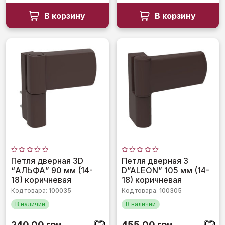
В корзину
В корзину
Оценка
Оценка
Петля дверная 3D
Петля дверная 3
0
0
“АЛЬФА” 90 мм (14-
D”ALEON” 105 мм (14-
из
из
5
5
18) коричневая
18) коричневая
Код товара:
100035
Код товара:
100305
В наличии
В наличии
240,00
грн.
455,00
грн.