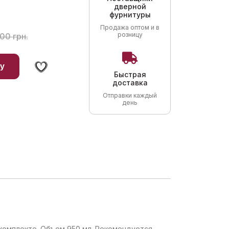
дверной
фурнитуры
ая
Продажа оптом и в
розницу
,00
грн.
у
Быстрая
доставка
Отправки каждый
день
в комплекте. Объем 950 мл. Рекомендуется