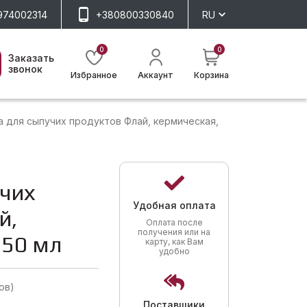
974002314
+380800330840
RU
0
0
Заказать
звонок
Избранное
Аккаунт
Корзина
 для сыпучих продуктов Флай, кермическая,
учих
Удобная оплата
й,
Оплата после
получения или на
950 мл
карту, как Вам
удобно
ов)
Поставщики