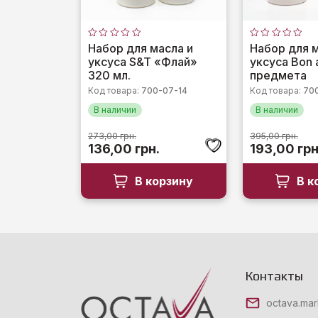
Оценка
Оценка
Набор для масла и
Набор для м
0
0
уксуса S&T «Флай»
уксуса Bon a
из
из
5
5
320 мл.
предмета
Код товара:
700-07-14
Код товара:
70
В наличии
В наличии
273,00
грн.
395,00
грн.
Первоначальная
Текущая
Первонач
136,00
грн.
193,00
грн
цена
цена:
цена
составляла
136,00 грн..
составля
В корзину
В к
273,00 грн..
395,00 грн
Контакты
octava.ma