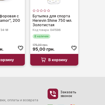
Оценка
форовая с
Бутылка для спорта
0
amor”, 200
Herevin Shine 750 мл.
из
5
Золотистая
734-М
Код товара:
041596
В наличии
175,00
грн.
альная
Текущая
Первоначальная
Текущая
н.
95,00
грн.
цена:
цена
цена:
ла
242,00 грн..
составляла
95,00 грн..
корзину
В корзину
н..
175,00 грн..
Заказать
звонок
вки, оплаты и возврата