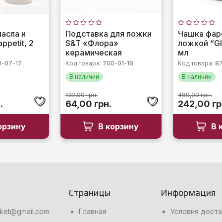
Оценка
Оценка
асла и
Подставка для ложки
Чашка фар
0
0
ppetit, 2
S&T «Флора»
ложкой “Gl
из
из
5
5
керамическая
мл
0-07-17
Код товара:
700-01-16
Код товара:
8
В наличии
В наличии
132,00
грн.
489,00
грн.
альная
Текущая
Первоначальная
Текущая
Первонач
.
64,00
грн.
242,00
гр
цена:
цена
цена:
цена
ла
193,00 грн..
составляла
64,00 грн..
составля
орзину
В корзину
В 
..
132,00 грн..
489,00 гр
Страницы
Информация
rket@gmail.com
Главная
Условия доста