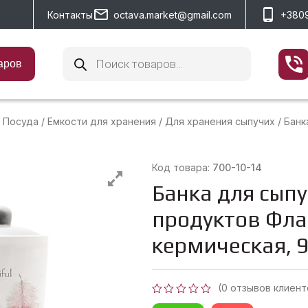
Контакты
octava.market@gmail.com
+380
Поиск
товаров
аров
Посуда
/
Емкости для хранения
/
Для хранения сыпучих
/
Банка
Код товара:
700-10-14
Банка для сып
продуктов Фла
кермическая, 
(
0
отзывов клиент
Оценка