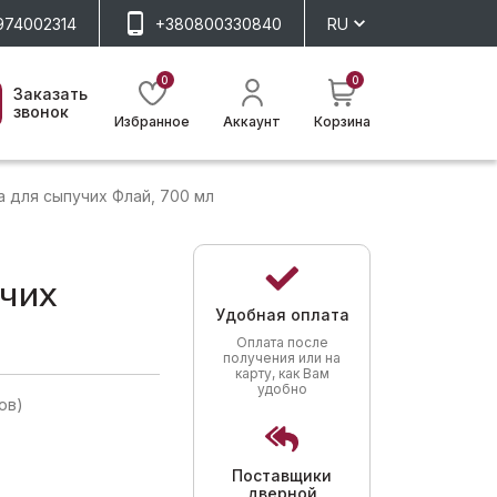
974002314
+380800330840
RU
0
0
Заказать
звонок
Избранное
Аккаунт
Корзина
 для сыпучих Флай, 700 мл
учих
Удобная оплата
Оплата после
получения или на
карту, как Вам
удобно
ов)
Поставщики
дверной