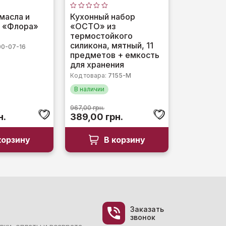
Оценка
масла и
Кухонный набор
0
T «Флора»
«OCTO» из
из
5
термостойкого
силикона, мятный, 11
00-07-16
предметов + емкость
для хранения
Код товара:
7155-М
В наличии
967,00
грн.
альная
Текущая
Первоначальная
Текущая
н.
389,00
грн.
цена:
цена
цена:
ла
136,00 грн..
составляла
389,00 грн..
корзину
В корзину
н..
967,00 грн..
Заказать
звонок