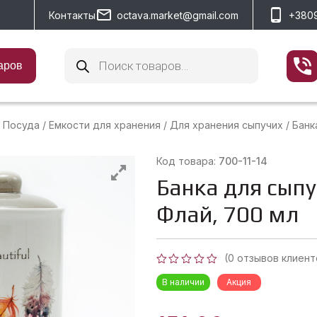
Контакты
octava.market@gmail.com
+380
Поиск
товаров
аров
Посуда
/
Емкости для хранения
/
Для хранения сыпучих
/
Банка
Код товара:
700-11-14
Банка для сып
Флай, 700 мл
(
0
отзывов клиент
Оценка
В наличии
Акция
0
из
5