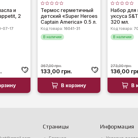
Оценка
Оценка
асла и
Термос герметичный
Набор для 
0
0
ppetit, 2
детский «Super Heroes
уксуса S&
из
из
5
5
Captain America» 0.5 л.
320 мл.
0-07-17
Код товара:
16041-31
Код товара:
7
В наличии
В наличии
367,00
грн.
273,00
грн.
альная
Текущая
Первоначальная
Текущая
Первонач
.
133,00
грн.
136,00
гр
цена:
цена
цена:
цена
ла
193,00 грн..
составляла
133,00 грн..
составля
орзину
В корзину
В 
..
367,00 грн..
273,00 гр
Страницы
Информация