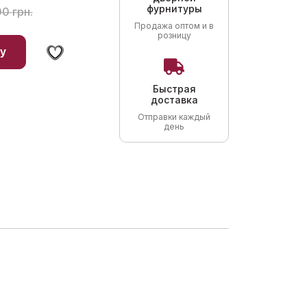
ая
фурнитуры
00
грн.
Продажа оптом и в
розницу
у
Быстрая
доставка
Отправки каждый
день