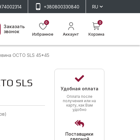
974002314
+380800330840
RU
0
0
Заказать
звонок
Избранное
Аккаунт
Корзина
вина OCTO SLS 45*45
TO SLS
Удобная оплата
Оплата после
получения или на
карту, как Вам
удобно
ов)
Поставщики
дверной