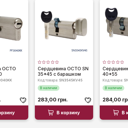
Оценка
Оценка
а OCTO
Сердцевина OCTO SN
Сердцеви
0
0
0
35*45 с барашком
40*55
из
из
5
5
3040KK
Код товара:
SN3545KV45
Код товара:
S
В наличии
В наличии
.
283,00
грн.
284,00
гр
орзину
В корзину
В 