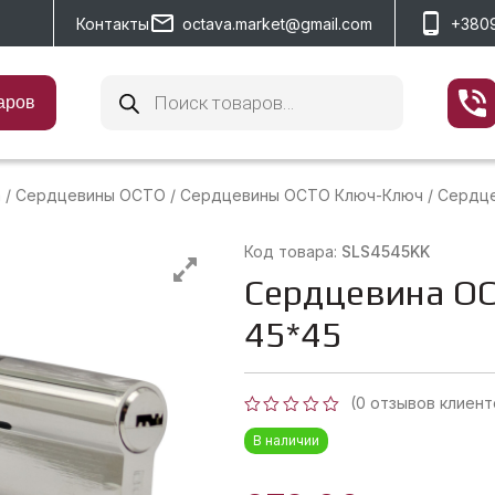
Контакты
octava.market@gmail.com
+380
Поиск
товаров
аров
а
/
Сердцевины OCTO
/
Сердцевины OCTO Ключ-Ключ
/
Сердце
Код товара:
SLS4545KK
Сердцевина OC
45*45
(
0
отзывов клиент
Оценка
В наличии
0
из
5