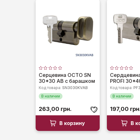
Оценка
Оценка
Серцевина OCTO SN
Сердцевин
0
0
30*30 AB c барашком
PROFI 30*4
из
из
5
5
Код товара:
SN3030KVAB
Код товара:
PF
В наличии
В наличии
263,00
грн.
197,00
грн
В корзину
В к