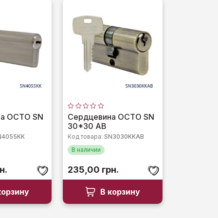
Оценка
на OCTO SN
Сердцевина OCTO SN
0
30*30 AB
из
5
N4055KK
Код товара:
SN3030KKAB
В наличии
н.
235,00
грн.
корзину
В корзину