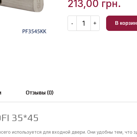
213,00
грн.
Количество
товара
-
+
В корзин
Сердцевина
OCTO
PROFI
35*45
и
Отзывы (0)
FI 35*45
его используется для входной двери. Они удобны тем, что зд