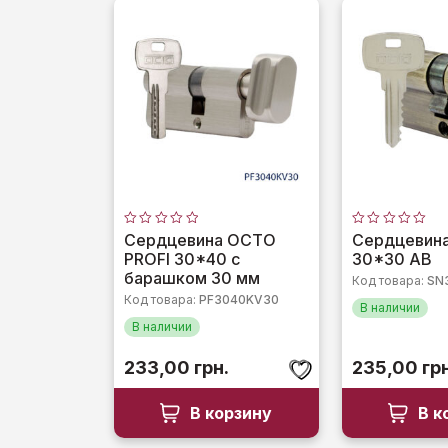
Оценка
Оценка
Сердцевина OCTO
Сердцевин
0
0
PROFI 30*40 с
30*30 AB
из
из
5
5
барашком 30 мм
Код товара:
SN
Код товара:
PF3040KV30
В наличии
В наличии
233,00
грн.
235,00
гр
В корзину
В к