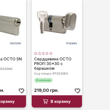
Оценка
на OCTO SN
Сердцевина OCTO
0
PROFI 30*30 с
из
5
барашком
N5555KK
Код товара:
PF3030KV
В наличии
н.
219,00
грн.
корзину
В корзину