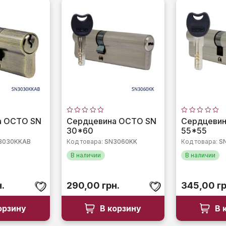
Оценка
Оценка
а OCTO SN
Сердцевина OCTO SN
Сердцеви
0
0
30*60
55*55
из
из
5
5
3030KKAB
Код товара:
SN3060KK
Код товара:
S
В наличии
В наличии
н.
290,00
грн.
345,00
гр
орзину
В корзину
В 