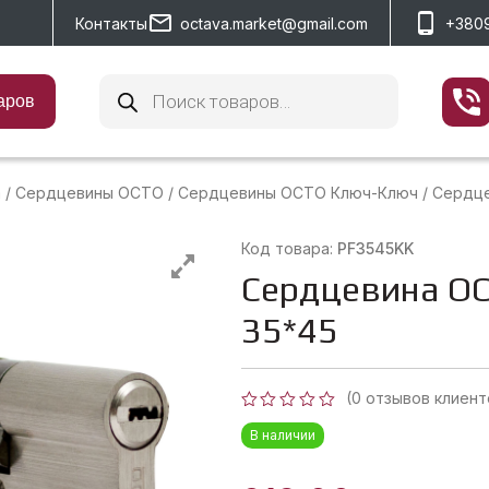
Контакты
octava.market@gmail.com
+380
Поиск
товаров
аров
а
/
Сердцевины OCTO
/
Сердцевины OCTO Ключ-Ключ
/
Сердце
Код товара:
PF3545KK
Сердцевина OC
35*45
(
0
отзывов клиент
Оценка
В наличии
0
из
5