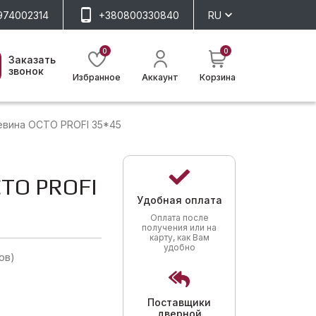
974002314
+380800330840
RU
0
0
Заказать
звонок
Избранное
Аккаунт
Корзина
вина OCTO PROFI 35*45
TO PROFI
Удобная оплата
Оплата после
получения или на
карту, как Вам
удобно
ов)
Поставщики
дверной