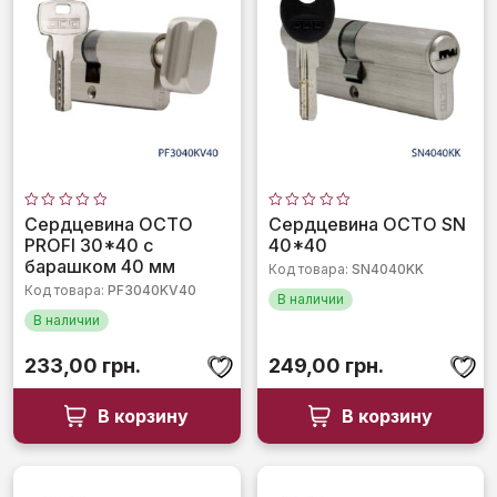
Оценка
Оценка
Сердцевина OCTO
Сердцевина OCTO SN
0
0
PROFI 30*40 с
40*40
из
из
5
5
барашком 40 мм
Код товара:
SN4040KK
Код товара:
PF3040KV40
В наличии
В наличии
233,00
грн.
249,00
грн.
В корзину
В корзину