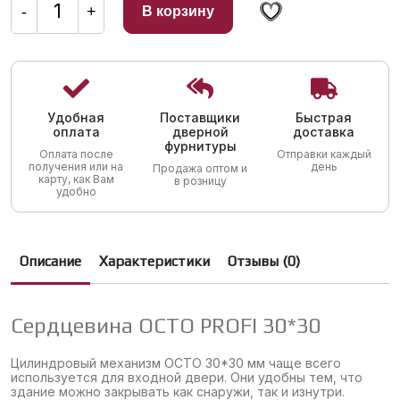
товара
-
+
В корзину
Сердцевина
OCTO
PROFI
30*30
Удобная
Поставщики
Быстрая
оплата
дверной
доставка
фурнитуры
Оплата после
Отправки каждый
получения или на
день
Продажа оптом и
карту, как Вам
в розницу
удобно
Описание
Характеристики
Отзывы (0)
Сердцевина OCTO PROFI 30*30
Цилиндровый механизм OCTO 30*30 мм чаще всего
используется для входной двери. Они удобны тем, что
здание можно закрывать как снаружи, так и изнутри.