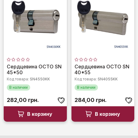
Оценка
Оценка
Сердцевина OCTO SN
Сердцевина OCTO SN
0
0
45*50
40*55
из
из
5
5
Код товара:
SN4550KK
Код товара:
SN4055KK
В наличии
В наличии
282,00
грн.
284,00
грн.
В корзину
В корзину