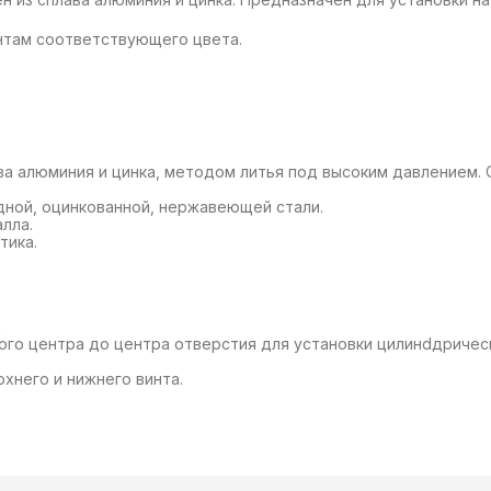
интам соответствующего цвета.
ава алюминия и цинка, методом литья под высоким давлением.
одной, оцинкованной, нержавеющей стали.
лла.
тика.
а
ого центра до центра отверстия для установки цилинdдрическ
хнего и нижнего винта.