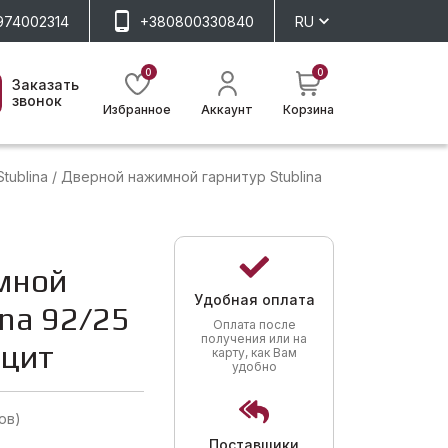
974002314
+380800330840
RU
0
0
Заказать
звонок
Избранное
Аккаунт
Корзина
tublina
/
Дверной нажимной гарнитур Stublina
мной
Удобная оплата
ina 92/25
Оплата после
получения или на
ацит
карту, как Вам
удобно
ов)
Поставщики