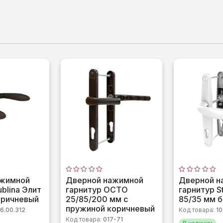
Оценка
Оценка
ажимной
Дверной нажимной
Дверной н
0
0
ublina Элит
гарнитур OCTO
гарнитур S
из
из
5
5
оричневый
25/85/200 мм с
85/35 мм 
пружиной коричневый
6.00.312
Код товара:
10
Код товара:
017-71