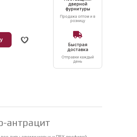
дверной
фурнитуры
Продажа оптом и в
розницу
у
Быстрая
доставка
Отправки каждый
день
о-антрацит
а все типы алюминиевых и ПВХ профилей.