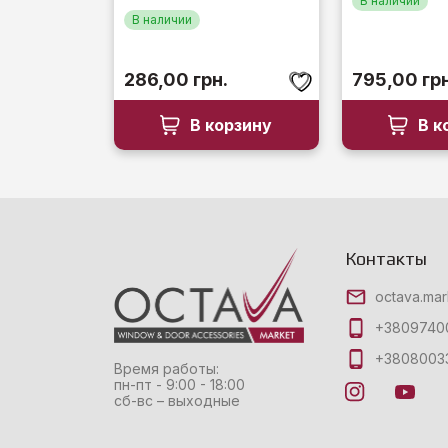
В наличии
В наличии
286,00
грн.
795,00
гр
В корзину
В к
Контакты
octava.ma
+3809740
+3808003
Время работы:
пн-пт - 9:00 - 18:00
сб-вс – выходные