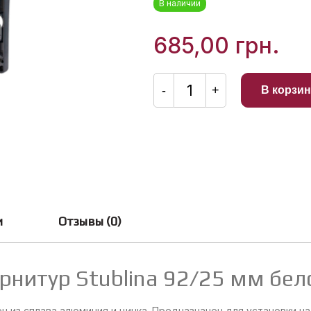
В наличии
0
из
5
685,00
грн.
Количество
товара
-
+
В корзин
Дверной
нажимной
гарнитур
Stublina
92/25
мм
бело-
антрацит
и
Отзывы (0)
нитур Stublina 92/25 мм бел
ен из сплава алюминия и цинка. Предназначен для установки н