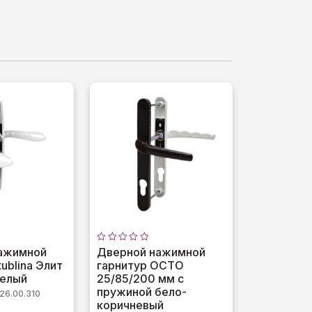
Оценка
ажимной
Дверной нажимной
0
tublina Элит
гарнитур OCTO
из
5
белый
25/85/200 мм с
пружиной бело-
26.00.310
коричневый