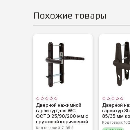
Похожие товары
Оценка
Оценка
Дверной нажимной
Дверной н
0
0
гарнитур для WC
гарнитур St
из
из
5
5
OCTO 25/90/200 мм с
85/35 мм к
пружиной коричневый
Код товара:
102
Код товара:
017-85 2