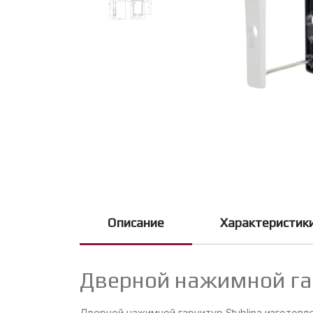
Описание
Характеристик
Дверной нажимной гар
Дверной нажимной гарнитур Stublina изготовл