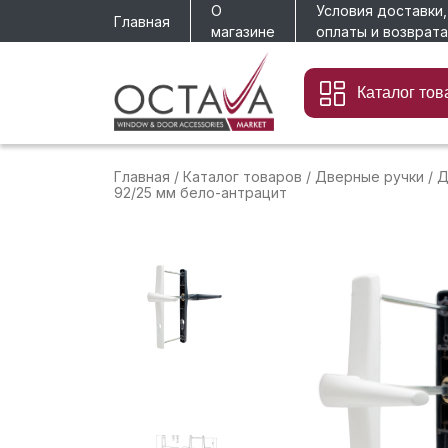
О
Условия доставки,
Главная
магазине
оплаты и возврата
Каталог тов
Главная
/
Каталог товаров
/
Дверные ручки
/
Д
92/25 мм бело-антрацит