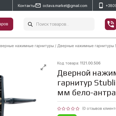
Контакты
octava.market@gmail.com
+380
Поиск
товаров
аров
верные нажимные гарнитуры
/
Дверные нажимные гарнитуры S
Код товара:
1121.00.506
Дверной нажи
гарнитур Stubl
мм бело-антр
(
0
отзывов клиент
Оценка