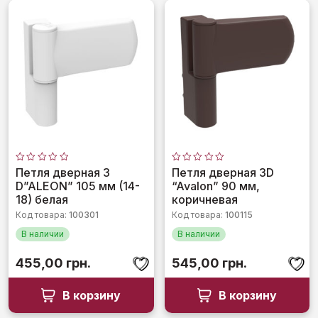
Оценка
Оценка
Петля дверная 3
Петля дверная 3D
0
0
D”ALEON” 105 мм (14-
“Avalon” 90 мм,
из
из
5
5
18) белая
коричневая
Код товара:
100301
Код товара:
100115
В наличии
В наличии
455,00
грн.
545,00
грн.
В корзину
В корзину