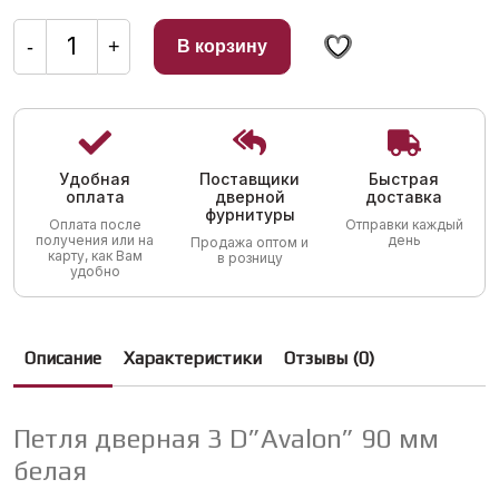
Количество
товара
-
+
В корзину
Петля
дверная
3
D"Avalon"
90
мм
белая
Удобная
Поставщики
Быстрая
оплата
дверной
доставка
фурнитуры
Оплата после
Отправки каждый
получения или на
день
Продажа оптом и
карту, как Вам
в розницу
удобно
Описание
Характеристики
Отзывы (0)
Петля дверная 3 D”Avalon” 90 мм
белая