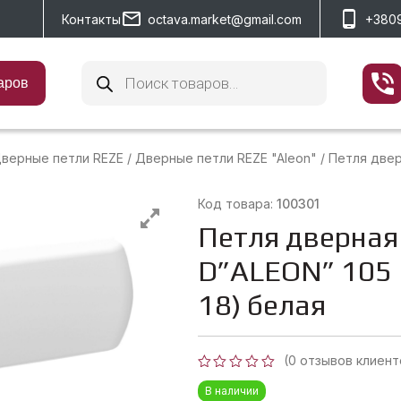
Контакты
octava.market@gmail.com
+380
Поиск
товаров
аров
верные петли REZE
/
Дверные петли REZE "Aleon"
/
Петля дверн
Код товара:
100301
Петля дверная
D”ALEON” 105 
18) белая
(
0
отзывов клиент
Оценка
В наличии
0