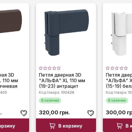
Оценка
Оценка
ная 3D
Петля дверная 3D
Петля две
0
0
 110 мм
“АЛЬФА” XL 110 мм
“АЛЬФА” X
из
из
5
5
ричневая
(19-23) антрацит
(15-19) бел
0405
Код товара:
100426
Код товара:
10
В наличии
В наличии
.
320,00
грн.
300,00
г
орзину
В корзину
В 