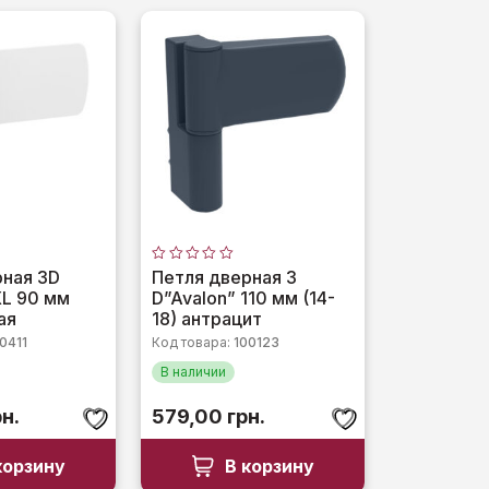
Оценка
рная 3D
Петля дверная 3
0
L 90 мм
D”Avalon” 110 мм (14-
из
5
ая
18) антрацит
0411
Код товара:
100123
В наличии
рн.
579,00
грн.
корзину
В корзину