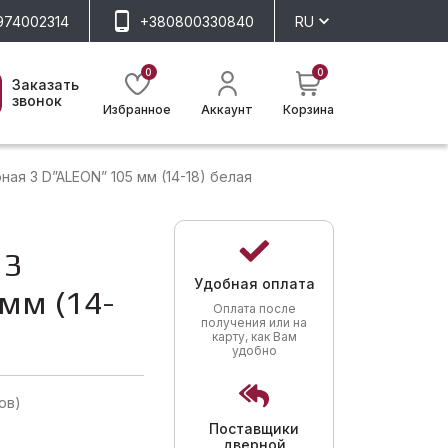
974002314
+380800330840
RU
0
0
Заказать
звонок
Избранное
Аккаунт
Корзина
ая 3 D”ALEON” 105 мм (14-18) белая
 3
Удобная оплата
мм (14-
Оплата после
получения или на
карту, как Вам
удобно
ов)
Поставщики
дверной