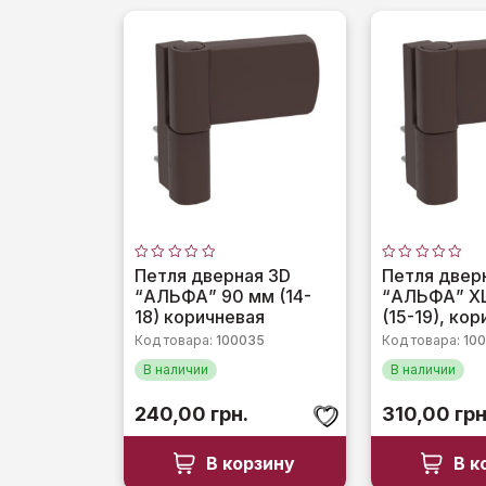
Оценка
Оценка
Петля дверная 3D
Петля двер
0
0
“АЛЬФА” 90 мм (14-
“АЛЬФА” XL
из
из
5
5
18) коричневая
(15-19), ко
Код товара:
100035
Код товара:
10
В наличии
В наличии
240,00
грн.
310,00
грн
В корзину
В к