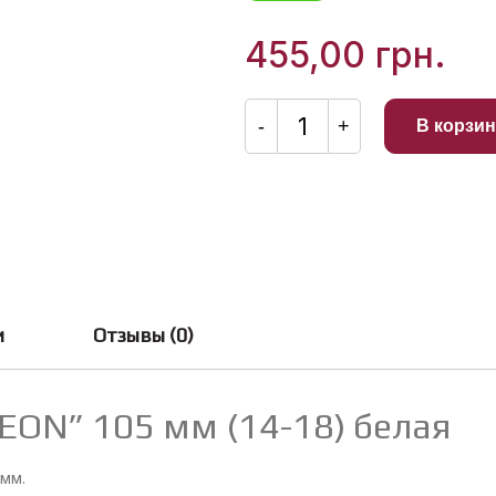
из
5
455,00
грн.
Количество
товара
-
+
В корзин
Петля
дверная
3
D"ALEON"
105
мм
(14-
18)
белая
и
Отзывы (0)
EON” 105 мм (14-18) белая
 мм.