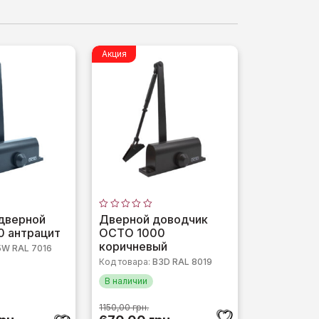
Акция
Оценка
дверной
Дверной доводчик
0
 антрацит
OCTO 1000
из
5
коричневый
5W RAL 7016
Код товара:
B3D RAL 8019
В наличии
1150,00
грн.