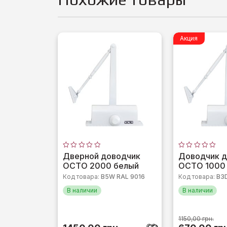
Акция
Оценка
Оценка
Дверной доводчик
Доводчик д
0
0
OCTO 2000 белый
OCTO 1000
из
из
5
5
Код товара:
B5W RAL 9016
Код товара:
B3D
В наличии
В наличии
1150,00
грн.