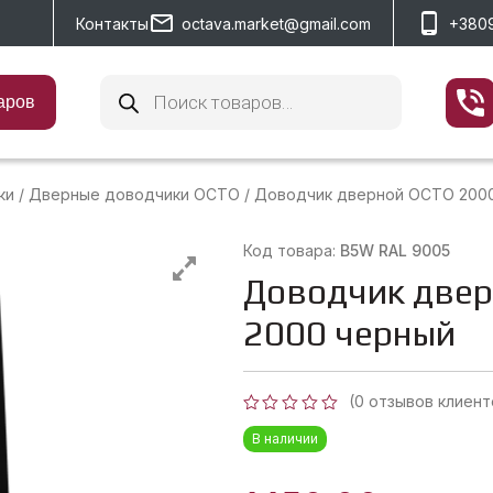
Контакты
octava.market@gmail.com
+380
Поиск
товаров
аров
ки
/
Дверные доводчики OCTO
/
Доводчик дверной OCTO 200
Код товара:
B5W RAL 9005
Доводчик две
2000 черный
(
0
отзывов клиент
Оценка
В наличии
0
из
5