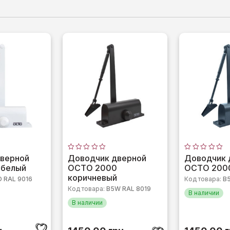
Оценка
Оценка
верной
Доводчик дверной
Доводчик 
0
0
 белый
OCTO 2000
OCTO 2000
из
из
5
5
коричневый
 RAL 9016
Код товара:
B
Код товара:
B5W RAL 8019
В наличии
В наличии