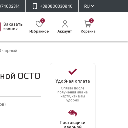
974002314
+380800330840
RU
0
0
Заказать
звонок
Избранное
Аккаунт
Корзина
0 черный
рной OCTO
Удобная оплата
Оплата после
получения или на
карту, как Вам
удобно
ов)
Поставщики
дверной