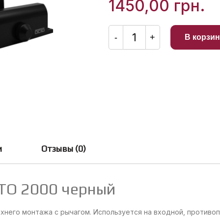
1450,00
грн.
Количество
товара
-
+
В корзин
Доводчик
дверной
OCTO
2000
черный
и
Отзывы (0)
TO 2000 черный
него монтажа с рычагом. Используется на входной, противоп