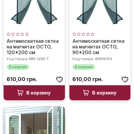
Оценка
Оценка
Антимоскитная сетка
Антимоскитная сетка
0
0
на магнитах OCTO,
на магнитах OCTO,
из
из
5
5
120*200 см
90*200 см
Код товара:
MN-1200 T
Код товара:
40619103
В наличии
В наличии
610,00
грн.
610,00
грн.
В корзину
В корзину