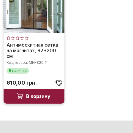
Оценка
Антимоскитная сетка
0
на магнитах, 82*200
из
5
см
Код товара:
MN-820 T
В наличии
610,00
грн.
В корзину