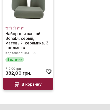
Оценка
Набор для ванной
0
BonaDi, серый,
из
5
матовый, керамика, 3
предмета
Код товара:
851-309
В наличии
710,00
грн.
Первоначальная
Текущая
382,00
грн.
цена
цена:
составляла
382,00 грн..
В корзину
710,00 грн..